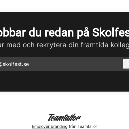
obbar du redan på Skolfes
r med och rekrytera din framtida kolle
@skolfest.se
Employer branding
från Teamtailor