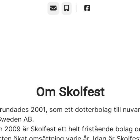
E-post
Telefon
Om Skolfest
grundades 2001, som ett dotterbolag till nuva
Sweden AB.
 2009 är Skolfest ett helt fristående bolag o
ten ökat omsättning varje år. Idag är Skolfes