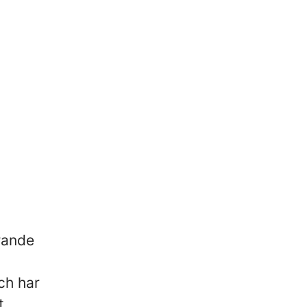
rande
ch har
t