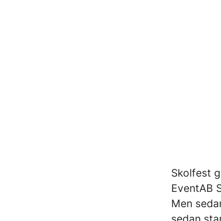
Skolfest 
EventAB 
Men sedan
sedan star