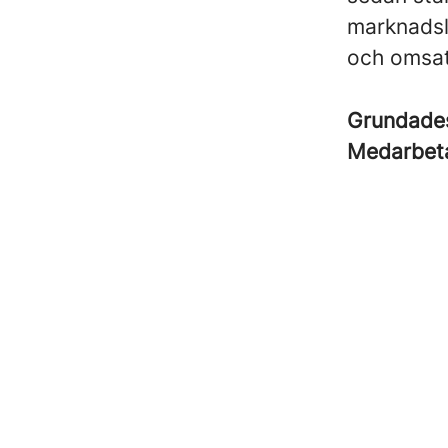
marknadsl
och omsat
Grundad
Medarbet