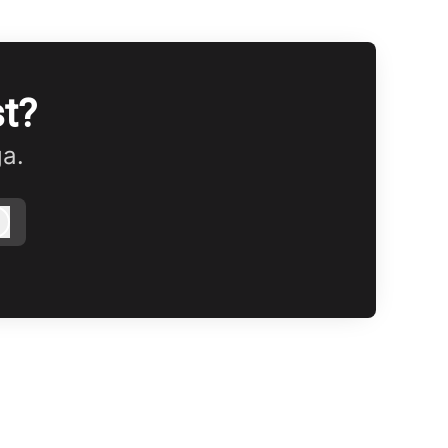
t?
ga.
Logga in